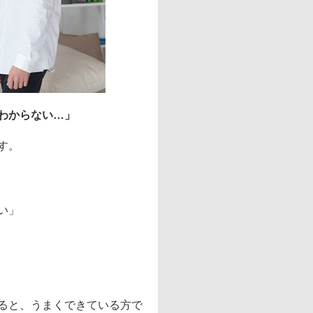
わからない…」
す。
い」
ると、うまくできている方で